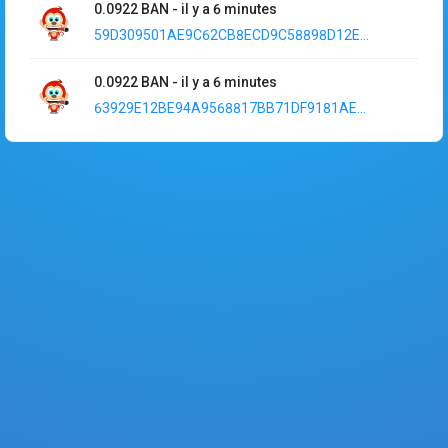
0.0922
BAN
-
il y a 6 minutes
59D309501AE9C62CB8ECD9C58898D12E...
0.0922
BAN
-
il y a 6 minutes
63929E12BE94A9568817BB71DF9181AE...
0.00913
BAN
-
il y a 16 minutes
98601BFBBC5F0AF89182B8B3BA4E89A5...
0.0913
BAN
-
il y a 19 minutes
768100F938048769D2DC252D21D28E1B...
0.0913
BAN
-
il y a 19 minutes
8B154B4FCF3BA9CFEA42A615BA95F75F...
0.0913
BAN
-
il y a 19 minutes
746F6621261C06E7159AB00A60785DC4...
0.0913
BAN
-
il y a 20 minutes