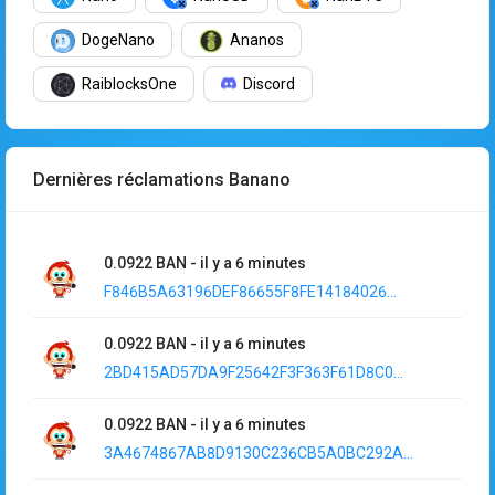
DogeNano
Ananos
RaiblocksOne
Discord
Dernières réclamations Banano
0.0922
BAN
-
il y a 6 minutes
F846B5A63196DEF86655F8FE14184026...
0.0922
BAN
-
il y a 6 minutes
2BD415AD57DA9F25642F3F363F61D8C0...
0.0922
BAN
-
il y a 6 minutes
3A4674867AB8D9130C236CB5A0BC292A...