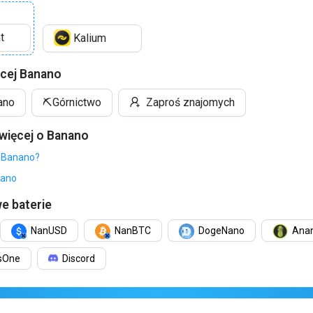
t
Kalium
cej Banano
ano
⛏️
Górnictwo
Zaproś znajomych
 więcej o Banano
t Banano?
nano
e baterie
NanUSD
NanBTC
DogeNano
Ana
ksOne
Discord