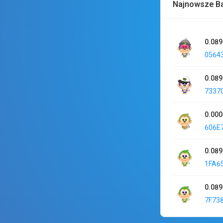
Najnowsze B
0.089
0564
0.089
7337
0.00
606E
0.089
1FA6
0.089
7F73