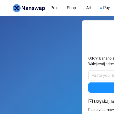
Pro
Shop
Art
Pay
Odkryj Banano 
Wklej swój adre
Uzyskaj a
Pobierz darmow