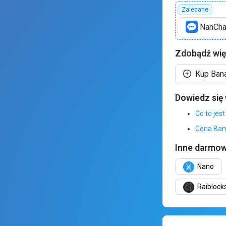
Zalecane
NanCha
Zdobądź wię
Kup Ban
Dowiedz się
Co to jes
Cena Ba
Inne darmow
Nano
Raibloc