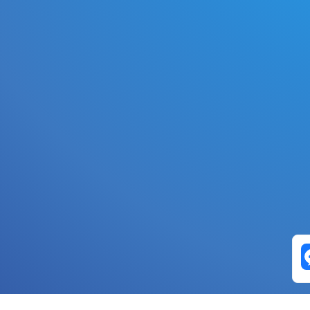
0.089
15A7
0.089
0287
0.374
2E49
0.00
07DE
0.00
3166
0.089
9FA8
0.089