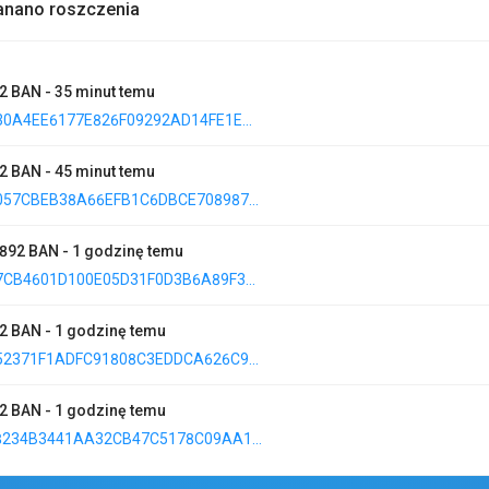
anano roszczenia
2
BAN
-
35 minut temu
30A4EE6177E826F09292AD14FE1E...
2
BAN
-
45 minut temu
057CBEB38A66EFB1C6DBCE708987...
0892
BAN
-
1 godzinę temu
7CB4601D100E05D31F0D3B6A89F3...
2
BAN
-
1 godzinę temu
52371F1ADFC91808C3EDDCA626C9...
2
BAN
-
1 godzinę temu
8234B3441AA32CB47C5178C09AA1...