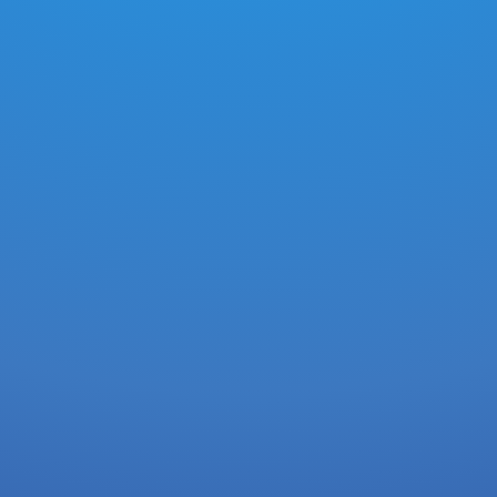
0.0147
XDG
-
2 godziny temu
3539D518C113F35C2A841EA410325069..
0.0147
XDG
-
2 godziny temu
235D8204C120A8FA3EE67624AA365773.
0.0147
XDG
-
2 godziny temu
1F299B6EBA60F58FF7A9D6D3699E0C17..
0.0147
XDG
-
2 godziny temu
6BA5B7EA3DA2C02578B5C2B44BF3C850.
0.0147
XDG
-
2 godziny temu
809711471BD6DE0BF53C74AB5C308EB5.
0.0000147
XDG
-
3 godziny temu
32C4CEBB40D73B683A85A0B63F857AB4.