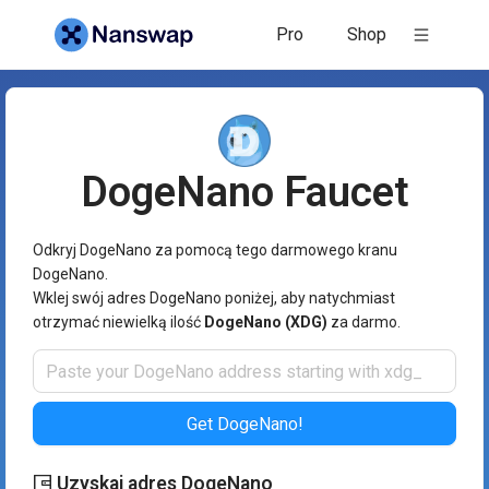
Pro
Shop
DogeNano
Faucet
Odkryj DogeNano za pomocą tego darmowego kranu
DogeNano.
Wklej swój adres DogeNano poniżej, aby natychmiast
otrzymać niewielką ilość
DogeNano (XDG)
za darmo.
Get DogeNano!
Uzyskaj adres DogeNano