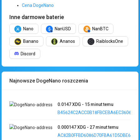
Cena DogeNano
Inne darmowe baterie
Nano
NanUSD
NanBTC
Banano
Ananos
RaiblocksOne
Discord
Najnowsze DogeNano roszczenia
0.0147
XDG
-
15 minut temu
B45624C2ACC0B18FBCEBA6EC3606E70C.
0.000147
XDG
-
27 minut temu
AC82B0FFBD6086D70FBA61D5DBE6330D.