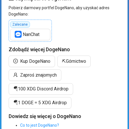
Pobierz darmowy portfel DogeNano, aby uzyskać adres
DogeNano:
Zalecane
NanChat
Zdobądź więcej DogeNano
Kup DogeNano
⛏️
Górnictwo
Zaproś znajomych
🪂
100 XDG Discord Airdrop
🪂
1 DOGE = 5 XDG Airdrop
Dowiedz się więcej o DogeNano
Co to jest DogeNano?