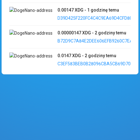
0.00147
XDG
-
1 godzinę temu
D39D425F220FC4C4C9EA69D4CFD80924.
0.00000147
XDG
-
2 godziny temu
B72D9C7A84E2DEE606EFB9260C7EADC5.
0.0147
XDG
-
2 godziny temu
C3EF583BEB0B28096CBA5CB69D709786.
0.0147
XDG
-
2 godziny temu
4A50159FDEF659E8D90A0D4F3E397EC8..
0.0147
XDG
-
2 godziny temu
961607E0A1EC7EE590E51FAB9F87D1C9..
0.0147
XDG
-
2 godziny temu
7CC86F66B339852B8E10EA27B3A4D7AD.